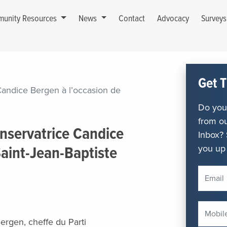
unity Resources
News
Contact
Advocacy
Survey
Get T
Candice Bergen à l’occasion de
Do you 
from ou
onservatrice Candice
Inbox? 
you up 
Saint-Jean-Baptiste
ergen, cheffe du Parti