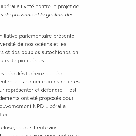
béral ait voté contre le projet de
ks de poissons et la gestion des
’initiative parlementaire présenté
iversité de nos océans et les
rs et des peuples autochtones en
ions de pinnipèdes.
es députés libéraux et néo-
sentent des communautés côtières,
our représenter et défendre. Il est
dements ont été proposés pour
 gouvernement NPD-Libéral a
tion.
efuse, depuis trente ans
ifiques nécessaires pour mettre en