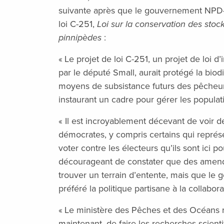
suivante après que le gouvernement NPD-li
loi C-251,
Loi sur la conservation des stoc
pinnipèdes
:
« Le projet de loi C-251, un projet de loi d
par le député Small, aurait protégé la biod
moyens de subsistance futurs des pêcheu
instaurant un cadre pour gérer les populat
« Il est incroyablement décevant de voir d
démocrates, y compris certains qui repré
voter contre les électeurs qu’ils sont ici p
décourageant de constater que des amen
trouver un terrain d’entente, mais que le
préféré la politique partisane à la collabora
« Le ministère des Pêches et des Océans r
maintenant, de faire les recherches scient