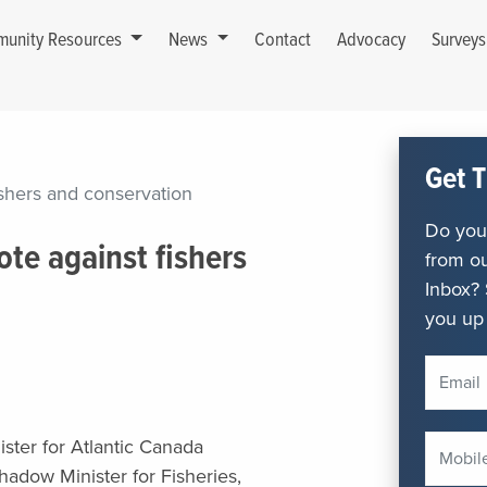
unity Resources
News
Contact
Advocacy
Survey
Get T
shers and conservation
Do you 
te against fishers
from ou
Inbox? 
you up 
ster for Atlantic Canada
hadow Minister for Fisheries,