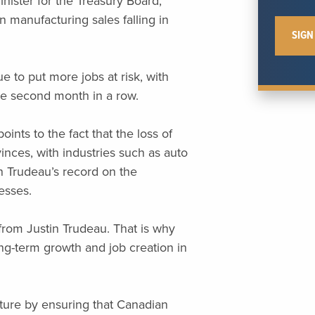
ister for the Treasury Board,
 manufacturing sales falling in
e to put more jobs at risk, with
he second month in a row.
ints to the fact that the loss of
vinces, with industries such as auto
in Trudeau’s record on the
nesses.
from Justin Trudeau. That is why
ong-term growth and job creation in
uture by ensuring that Canadian