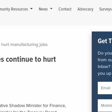
unity Resources
News
Contact
Advocacy
Survey
Get T
 hurt manufacturing jobs
Do you 
s continue to hurt
from ou
Inbox? 
you up 
tive Shadow Minister for Finance,