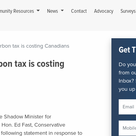
unity Resources
News
Contact
Advocacy
Survey
rbon tax is costing Canadians
Get T
on tax is costing
Do you 
from ou
Inbox? 
you up 
e Shadow Minister for
Hon. Ed Fast, Conservative
 following statement in response to